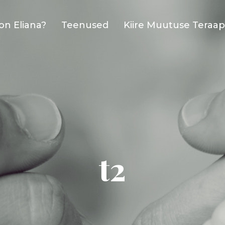
on Eliana?
Teenused
Kiire Muutuse Teraap
t2